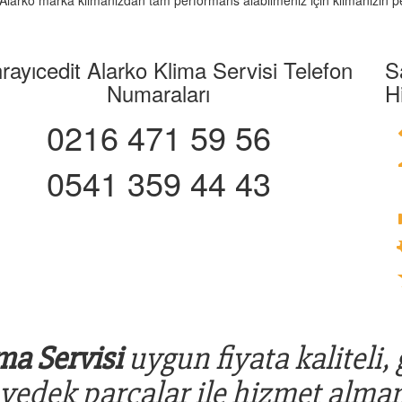
z. Alarko marka klimanızdan tam performans alabilmeniz için klimanızın pe
rayıcedit Alarko Klima Servisi Telefon
S
Numaraları
H
0216 471 59 56
0541 359 44 43
ma Servisi
uygun fiyata kaliteli,
 yedek parçalar ile hizmet alman