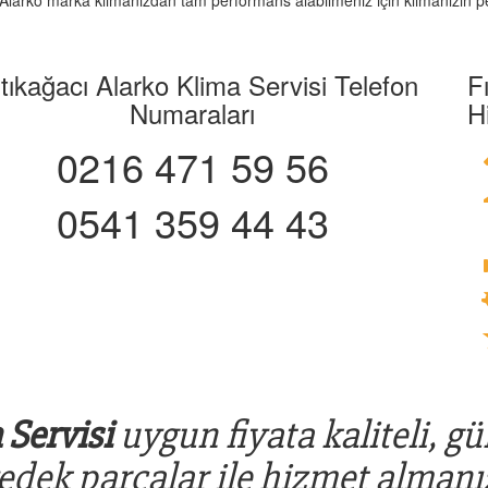
z. Alarko marka klimanızdan tam performans alabilmeniz için klimanızın pe
stıkağacı Alarko Klima Servisi Telefon
F
Numaraları
H
0216 471 59 56
0541 359 44 43
 Servisi
uygun fiyata kaliteli, gü
yedek parçalar ile hizmet almanız