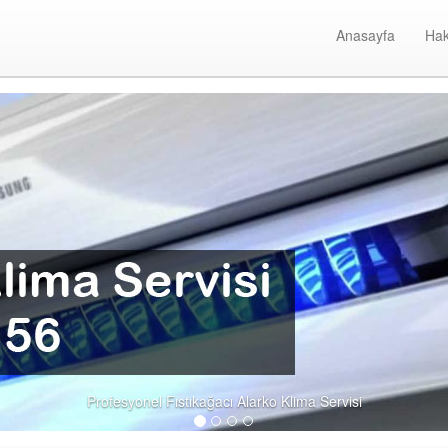
Anasayfa
Hak
Fıstıkağac