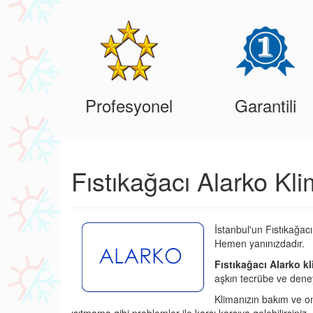
Profesyonel
Garantili
Fıstıkağacı Alarko Kli
İstanbul'un Fıstıkağac
Hemen yanınızdadır.
Fıstıkağacı Alarko kl
aşkın tecrübe ve deney
Klimanızın bakım ve o